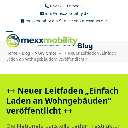
Skip
06222 – 939688-0
to
info@mexx-mobility.de
content
mexxmobility ein Service von
mexxenergie
Blog
Home
»
Blog
»
NOW GmbH
»
++ Neuer Leitfaden „Einfach
Laden an Wohngebäuden“ veröffentlicht ++
++ Neuer Leitfaden „Einfach
Laden an Wohngebäuden“
veröffentlicht ++
Die Nationale Leitstelle Ladeinfrastruktur